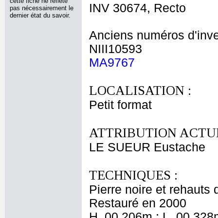
cette fiche ne reflète
INV 30674, Recto
pas nécessairement le
dernier état du savoir.
Anciens numéros d'inve
NIII10593
MA9767
LOCALISATION :
Petit format
ATTRIBUTION ACTUE
LE SUEUR Eustache
TECHNIQUES :
Pierre noire et rehauts 
Restauré en 2000
H. 00,206m ; L. 00,328