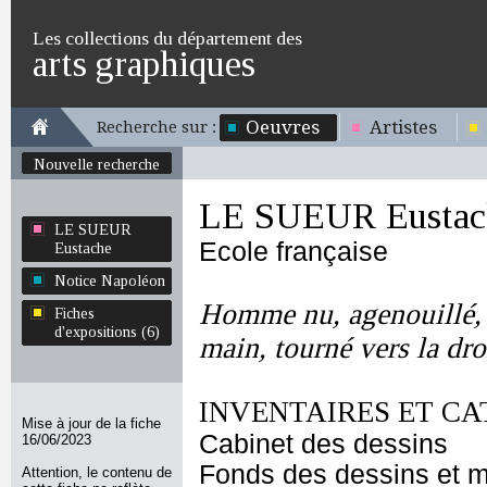
Les collections du département des
arts graphiques
Oeuvres
Artistes
Recherche sur :
Nouvelle recherche
LE SUEUR Eustac
LE SUEUR
Ecole française
Eustache
Notice Napoléon
Homme nu, agenouillé,
Fiches
d'expositions (6)
main, tourné vers la dro
INVENTAIRES ET CA
Mise à jour de la fiche
Cabinet des dessins
16/06/2023
Fonds des dessins et m
Attention, le contenu de