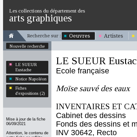
Les collections du département des
arts graphiques
Oeuvres
Artistes
Recherche sur :
Nouvelle recherche
LE SUEUR Eustac
LE SUEUR
Ecole française
Eustache
Notice Napoléon
Moïse sauvé des eaux
Fiches
d'expositions (2)
INVENTAIRES ET CA
Cabinet des dessins
Mise à jour de la fiche
Fonds des dessins et m
06/09/2021
INV 30642, Recto
Attention, le contenu de