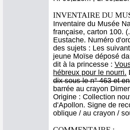
INVENTAIRE DU MU
Inventaire du Musée Na
française, carton 100. 
Eustache. Numéro d'ordr
des sujets : Les suivant
jeune Moïse déposé dans
dit à la princesse :
Vous
hébreux pour le nourri.
dix sous le n° 463 et e
barrée au crayon
Dimens
Origine : Collection no
d'Apollon. Signe de recol
oblique / au crayon / so
COMMENTAIRE :