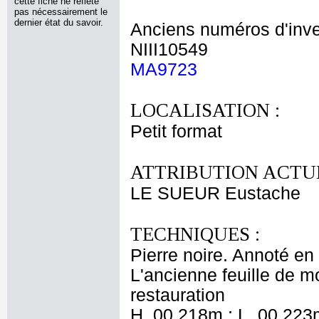
cette fiche ne reflète
pas nécessairement le
dernier état du savoir.
Anciens numéros d'inve
NIII10549
MA9723
LOCALISATION :
Petit format
ATTRIBUTION ACTUE
LE SUEUR Eustache
TECHNIQUES :
Pierre noire. Annoté en
L'ancienne feuille de 
restauration
H. 00,218m ; L. 00,223