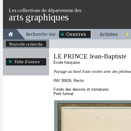
Les collections du département des
arts graphiques
Oeuvres
Artistes
Recherche sur :
Nouvelle recherche
LE PRINCE Jean-Baptiste
Fiche d'oeuvre
Ecole française
Paysage au bord d'une rivière avec des pêcheur
INV 30626, Recto
Fonds des dessins et miniatures
Petit format