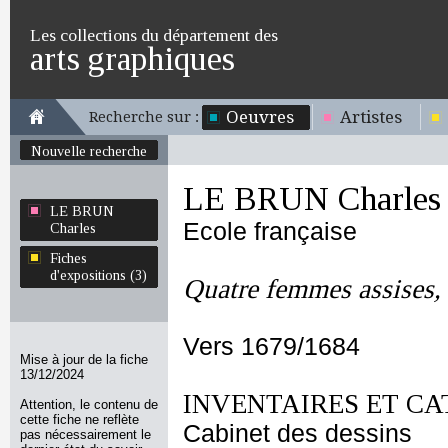
Les collections du département des
arts graphiques
Oeuvres
Artistes
Recherche sur :
Nouvelle recherche
LE BRUN Charles
LE BRUN
Ecole française
Charles
Fiches
d'expositions (3)
Quatre femmes assises, 
Vers 1679/1684
Mise à jour de la fiche
13/12/2024
INVENTAIRES ET CA
Attention, le contenu de
cette fiche ne reflète
Cabinet des dessins
pas nécessairement le