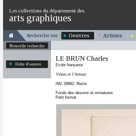
Les collections du département des
arts graphiques
Oeuvres
Artistes
Recherche sur :
Nouvelle recherche
LE BRUN Charles
Fiche d'oeuvre
Ecole française
Vénus et l'Amour
INV 29882, Recto
Fonds des dessins et miniatures
Petit format