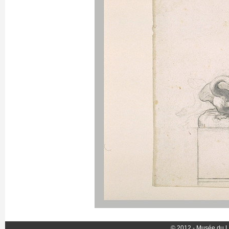
© 2012 - Musée du L