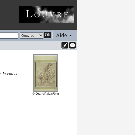
Aide
Ok
t Joseph et
© GrandPalaisRmn