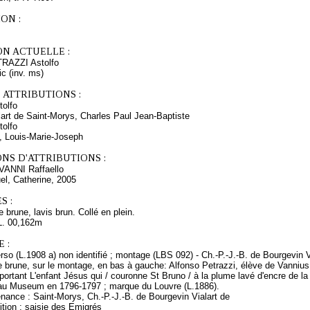
ON :
ON ACTUELLE :
TRAZZI Astolfo
ic (inv. ms)
 ATTRIBUTIONS :
olfo
lart de Saint-Morys, Charles Paul Jean-Baptiste
olfo
x, Louis-Marie-Joseph
NS D'ATTRIBUTIONS :
VANNI Raffaello
l, Catherine, 2005
S :
 brune, lavis brun. Collé en plein.
L. 00,162m
 :
so (L.1908 a) non identifié ; montage (LBS 092) - Ch.-P.-J.-B. de Bourgevin Vi
 brune, sur le montage, en bas à gauche: Alfonso Petrazzi, élève de Vannius, 
portant L'enfant Jésus qui / couronne St Bruno / à la plume lavé d'encre de l
au Museum en 1796-1797 ; marque du Louvre (L.1886).
nance : Saint-Morys, Ch.-P.-J.-B. de Bourgevin Vialart de
tion : saisie des Emigrés