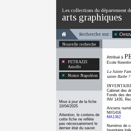
Les collections du département d
arts graphiques
Oeuv
Recherche sur :
Nouvelle recherche
PE
Attribué à
PETRAZZI
Ecole florenti
Astolfo
La Sainte Fami
Notice Napoléon
sainte Barbe ? 
INVENTAIRE
Cabinet des d
Fonds des des
INV 1435, Re
Mise à jour de la fiche
10/04/2025
Anciens numér
NIII1416
Attention, le contenu de
MA1362
cette fiche ne reflète
pas nécessairement le
Numéros de ca
dernier état du savoir.
Inventaire ital