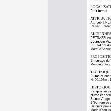
LOCALISATI
Petit format
ATTRIBUTI
Attribué à PE
Reiset, Frédér
ANCIENNES
PETRAZZI Ast
Bourgevin Via
PETRAZZI Ast
Morel d'Arleu
PROPOSITIO
Entourage de 
Monbeig Gogue
TECHNIQUE
Plume et encre
H. 00,195m ; 
HISTORIQUE
Paraphe au ver
plume et encre
Sainte Vierge 
1793, remise 
Dernière prove
Mode d'acquisi