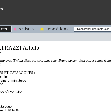
es
res
Artistes
Expositions
TRAZZI Astolfo
ne
lle avec 'Enfant Jésus qui couronne saint Bruno devant deux autres saints (sain
)
S ET CATALOGUES :
essins
sins et miniatures
cto
os d'inventaire :
talogue :
ien, t. IV R607