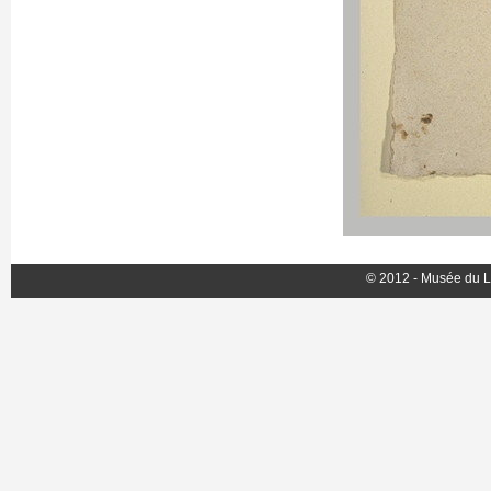
© 2012 - Musée du L