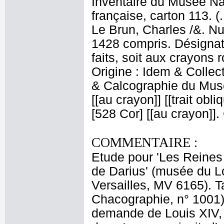
Inventaire du Musée Na
française, carton 113. (
Le Brun, Charles /&. Nu
1428 compris. Désignati
faits, soit aux crayons 
Origine : Idem & Colle
& Calcographie du Musé
[[au crayon]] [[trait obl
[528 Cor] [[au crayon]]
COMMENTAIRE :
Etude pour 'Les Reines
de Darius' (musée du L
Versailles, MV 6165). T
Chacographie, n° 1001).
demande de Louis XIV,