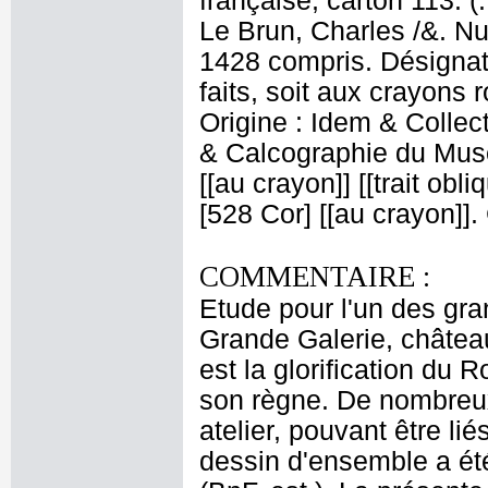
française, carton 113. (
Le Brun, Charles /&. Nu
1428 compris. Désignati
faits, soit aux crayons 
Origine : Idem & Colle
& Calcographie du Musé
[[au crayon]] [[trait obl
[528 Cor] [[au crayon]]
COMMENTAIRE :
Etude pour l'un des gr
Grande Galerie, châtea
est la glorification du 
son règne. De nombreux
atelier, pouvant être li
dessin d'ensemble a ét