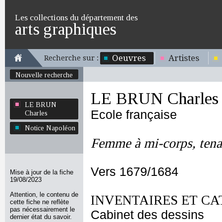
Les collections du département des
arts graphiques
Oeuvres
Artistes
Recherche sur :
Nouvelle recherche
LE BRUN Charles
LE BRUN
Ecole française
Charles
Notice Napoléon
Femme à mi-corps, tena
Vers 1679/1684
Mise à jour de la fiche
19/08/2023
Attention, le contenu de
INVENTAIRES ET CA
cette fiche ne reflète
pas nécessairement le
Cabinet des dessins
dernier état du savoir.