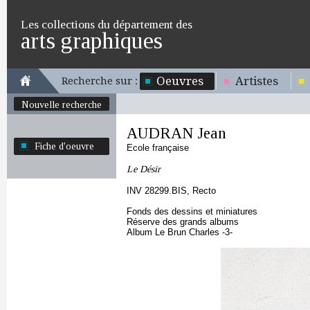
Les collections du département des
arts graphiques
Oeuvres
Artistes
Recherche sur :
Nouvelle recherche
AUDRAN Jean
Fiche d'oeuvre
Ecole française
Le Désir
INV 28299.BIS, Recto
Fonds des dessins et miniatures
Réserve des grands albums
Album Le Brun Charles -3-