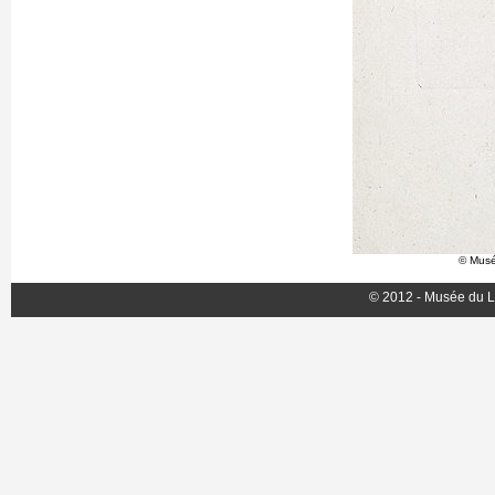
© Musé
© 2012 - Musée du L