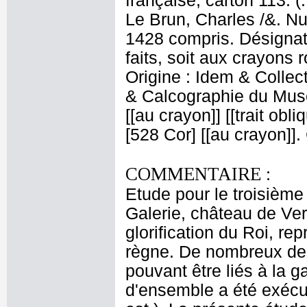
française, carton 113. (
Le Brun, Charles /&. Nu
1428 compris. Désignati
faits, soit aux crayons 
Origine : Idem & Colle
& Calcographie du Musé
[[au crayon]] [[trait obl
[528 Cor] [[au crayon]]
COMMENTAIRE :
Etude pour le troisièm
Galerie, château de Ver
glorification du Roi, r
règne. De nombreux dess
pouvant être liés à la 
d'ensemble a été exécut