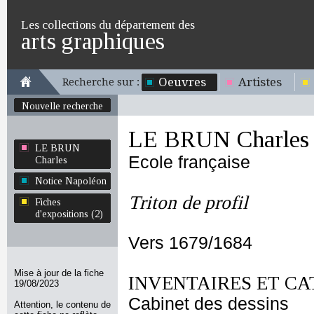
Les collections du département des
arts graphiques
Oeuvres
Artistes
Recherche sur :
Nouvelle recherche
LE BRUN Charles
LE BRUN
Ecole française
Charles
Notice Napoléon
Triton de profil
Fiches
d'expositions (2)
Vers 1679/1684
Mise à jour de la fiche
INVENTAIRES ET CA
19/08/2023
Cabinet des dessins
Attention, le contenu de