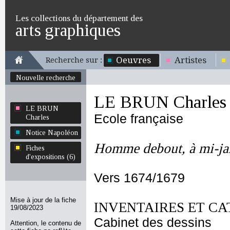
Les collections du département des
arts graphiques
Oeuvres
Artistes
Recherche sur :
Nouvelle recherche
LE BRUN Charles
LE BRUN
Ecole française
Charles
Notice Napoléon
Homme debout, à mi-j
Fiches
d'expositions (6)
Vers 1674/1679
Mise à jour de la fiche
INVENTAIRES ET CA
19/08/2023
Cabinet des dessins
Attention, le contenu de