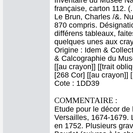
Inventaire du Musée Na
française, carton 112. (
Le Brun, Charles /&. Nu
870 compris. Désignatio
différens tableaux, fait
quelques unes aux crayo
Origine : Idem & Colle
& Calcographie du Musé
[[au crayon]] [[trait obl
[268 Cor] [[au crayon]] [
Cote : 1DD39
COMMENTAIRE :
Etude pour le décor de
Versailles, 1674-1679. L
en 1752. Plusieurs grav