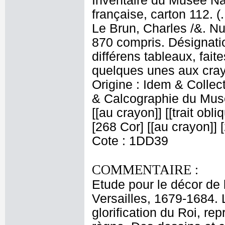
Inventaire du Musée Na
française, carton 112. (
Le Brun, Charles /&. Nu
870 compris. Désignatio
différens tableaux, fait
quelques unes aux crayo
Origine : Idem & Colle
& Calcographie du Musé
[[au crayon]] [[trait obl
[268 Cor] [[au crayon]] [
Cote : 1DD39
COMMENTAIRE :
Etude pour le décor de 
Versailles, 1679-1684. 
glorification du Roi, r