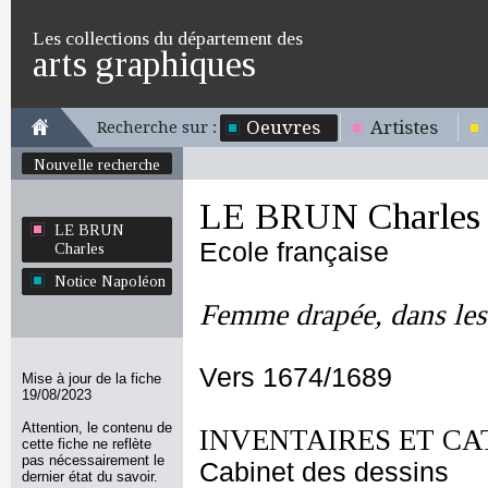
Les collections du département des
arts graphiques
Oeuvres
Artistes
Recherche sur :
Nouvelle recherche
LE BRUN Charles
LE BRUN
Ecole française
Charles
Notice Napoléon
Femme drapée, dans les 
Vers 1674/1689
Mise à jour de la fiche
19/08/2023
Attention, le contenu de
INVENTAIRES ET CA
cette fiche ne reflète
pas nécessairement le
Cabinet des dessins
dernier état du savoir.