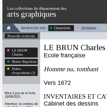
Les collections du département des
arts graphiques
Oeuvres
Artistes
Recherche sur :
Nouvelle recherche
LE BRUN Charles
LE BRUN
Ecole française
Charles
Notice Napoléon
Homme nu, tombant
Fiches
d'expositions (3)
Vers 1672
Mise à jour de la fiche
INVENTAIRES ET CA
19/08/2023
Cabinet des dessins
Attention, le contenu de