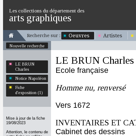
Les collections du département des
arts graphiques
Oeuvres
Artistes
Recherche sur :
Nouvelle recherche
LE BRUN Charles
LE BRUN
Ecole française
Charles
Notice Napoléon
Homme nu, renversé
Fiche
d'exposition (1)
Vers 1672
Mise à jour de la fiche
INVENTAIRES ET CA
19/08/2023
Cabinet des dessins
Attention, le contenu de