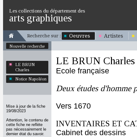
Les collections du département des
arts graphiques
Oeuvres
Artistes
Recherche sur :
Nouvelle recherche
LE BRUN Charles
LE BRUN
Ecole française
Charles
Notice Napoléon
Deux études d'homme p
Vers 1670
Mise à jour de la fiche
19/08/2023
Attention, le contenu de
INVENTAIRES ET CA
cette fiche ne reflète
pas nécessairement le
Cabinet des dessins
dernier état du savoir.