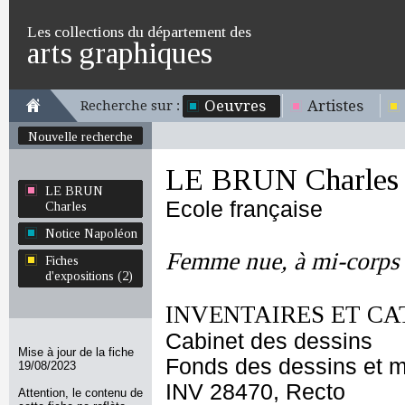
Les collections du département des
arts graphiques
Oeuvres
Artistes
Recherche sur :
Nouvelle recherche
LE BRUN Charles
LE BRUN
Ecole française
Charles
Notice Napoléon
Femme nue, à mi-corps
Fiches
d'expositions (2)
INVENTAIRES ET CA
Cabinet des dessins
Mise à jour de la fiche
Fonds des dessins et m
19/08/2023
INV 28470, Recto
Attention, le contenu de