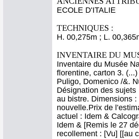
ANCIENNES ATTRIBU
ECOLE D'ITALIE
TECHNIQUES :
H. 00,275m ; L. 00,365
INVENTAIRE DU MU
Inventaire du Musée Nap
florentine, carton 3. (.
Puligo, Domenico /&. Nu
Désignation des sujets 
au bistre. Dimensions : 
nouvelle.Prix de l'esti
actuel : Idem & Calcog
Idem & [Remis le 27 déc
recollement : [Vu] [[au c