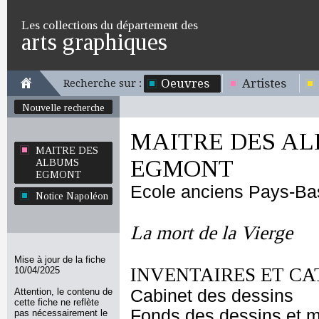
Les collections du département des
arts graphiques
Oeuvres
Artistes
Recherche sur :
Nouvelle recherche
MAITRE DES A
MAITRE DES
EGMONT
ALBUMS
EGMONT
Ecole anciens Pays-Ba
Notice Napoléon
La mort de la Vierge
Mise à jour de la fiche
INVENTAIRES ET CA
10/04/2025
Attention, le contenu de
Cabinet des dessins
cette fiche ne reflète
Fonds des dessins et m
pas nécessairement le