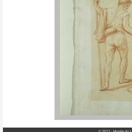
© 2012 - Musée du L