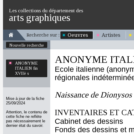
Les collections du département des
arts graphiques
Oeuvres
Artistes
Recherche sur :
Nouvelle recherche
ANONYME ITALIE
ANONYME
Ecole italienne (anony
ITALIEN fin
XVIIè s
régionales indéterminé
Naissance de Dionysos
Mise à jour de la fiche
25/09/2024
INVENTAIRES ET CA
Attention, le contenu de
cette fiche ne reflète
Cabinet des dessins
pas nécessairement le
dernier état du savoir.
Fonds des dessins et m