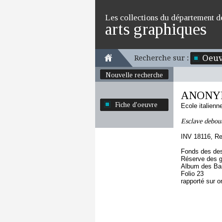
Les collections du département d
arts graphiques
Oeuv
Recherche sur :
Nouvelle recherche
ANONYME
Fiche d'oeuvre
Ecole italien
Esclave debout
INV 18116, Re
Fonds des des
Réserve des 
Album des Bai
Folio 23
rapporté sur o