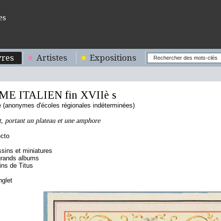
es
res
Artistes
Expositions
 ITALIEN fin XVIIè s
ne (anonymes d'écoles régionales indéterminées)
, portant un plateau et une amphore
cto
sins et miniatures
grands albums
ns de Titus
nglet