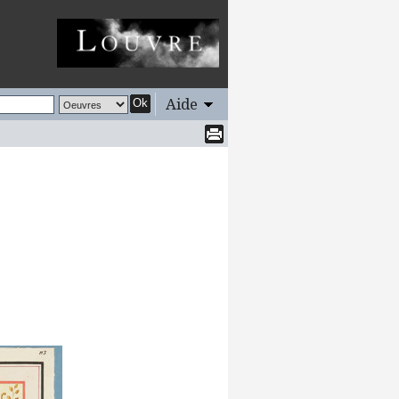
Aide
Ok