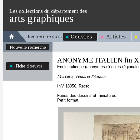
Les collections du département des
arts graphiques
Oeuvres
Artistes
Recherche sur :
Nouvelle recherche
ANONYME ITALIEN fin XV
Fiche d'oeuvre
Ecole italienne (anonymes d'écoles régionale
Mercure, Vénus et l'Amour
INV 18056, Recto
Fonds des dessins et miniatures
Petit format