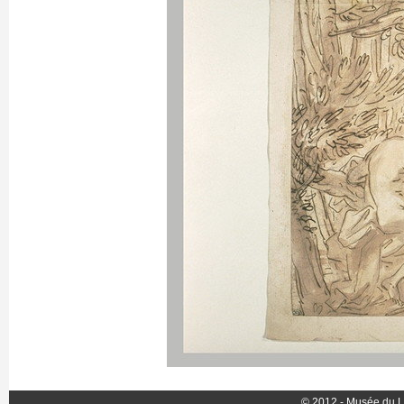
© 2012 - Musée du L