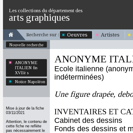
Les collections du département des
arts graphiques
Oeuvres
Artistes
Recherche sur :
Nouvelle recherche
ANONYME ITALIE
ANONYME
Ecole italienne (anony
ITALIEN fin
XVIIè s
indéterminées)
Notice Napoléon
Une figure drapée, deb
Mise à jour de la fiche
INVENTAIRES ET CA
03/11/2021
Cabinet des dessins
Attention, le contenu de
cette fiche ne reflète
Fonds des dessins et m
pas nécessairement le