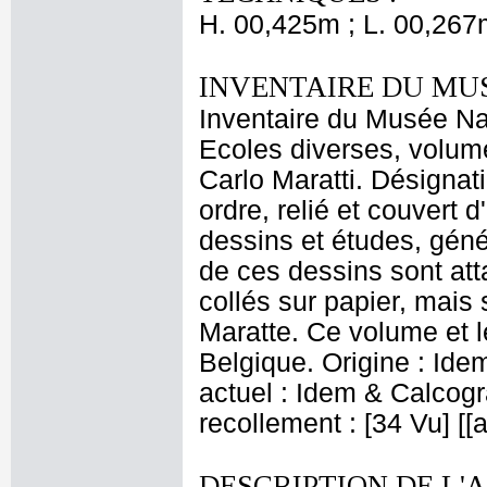
H. 00,425m ; L. 00,267
INVENTAIRE DU MU
Inventaire du Musée Nap
Ecoles diverses, volume
Carlo Maratti. Désignat
ordre, relié et couvert d
dessins et études, gén
de ces dessins sont att
collés sur papier, mais 
Maratte. Ce volume et le
Belgique. Origine : Ide
actuel : Idem & Calcog
recollement : [34 Vu] [
DESCRIPTION DE L'