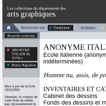
Les collections du département des
arts graphiques
Oeuvres
Artistes
Recherche sur :
Nouvelle recherche
ANONYME ITALIE
ANONYME
Ecole italienne (anony
ITALIEN fin
XVIIè s
indéterminées)
Notice Napoléon
Homme nu, assis, de pro
Mise à jour de la fiche
INVENTAIRES ET CA
15/11/2024
Cabinet des dessins
Attention, le contenu de
cette fiche ne reflète
Fonds des dessins et m
pas nécessairement le