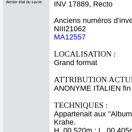
dernier état du savoir.
INV 17889, Recto
Anciens numéros d'inve
NIII21062
MA12557
LOCALISATION :
Grand format
ATTRIBUTION ACTUE
ANONYME ITALIEN fin 
TECHNIQUES :
Appartenait aux "Albums
Krahe.
H. 00,520m ; L. 00,405