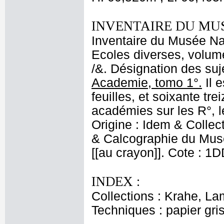
INVENTAIRE DU MU
Inventaire du Musée Nap
Ecoles diverses, volume
/&. Désignation des suje
Academie, tomo 1°.
Il e
feuilles, et soixante tre
académies sur les R°, l
Origine : Idem & Collec
& Calcographie du Musé
[[au crayon]]. Cote : 1
INDEX :
Collections : Krahe, La
Techniques : papier gri