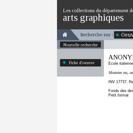
Les collections du département d
arts graphiques
Oeuv
Recherche sur :
Nouvelle recherche
ANONYME
Fiche d'oeuvre
Ecole italien
Homme nu, assi
INV 17737, R
Fonds des des
Petit format