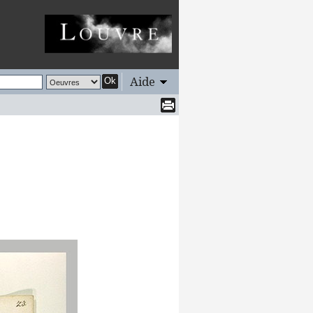
Aide
Ok