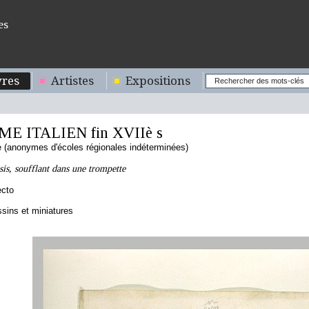
es
res
Artistes
Expositions
 ITALIEN fin XVIIè s
ne (anonymes d'écoles régionales indéterminées)
s, soufflant dans une trompette
ecto
sins et miniatures