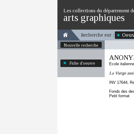
Les collections du département d
arts graphiques
Oeuv
Recherche sur :
Nouvelle recherche
ANONYME
Fiche d'oeuvre
Ecole italien
La Vierge assis
INV 17644, R
Fonds des des
Petit format