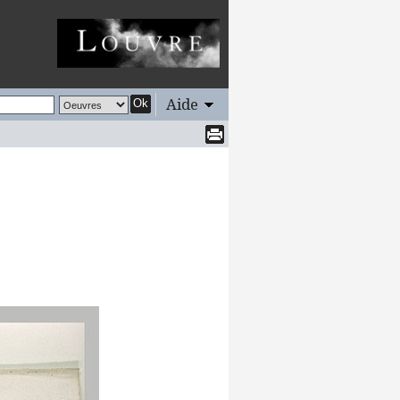
Aide
Ok