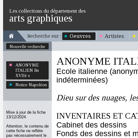
Les collections du département des
arts graphiques
Oeuvres
Artistes
Recherche sur :
Nouvelle recherche
ANONYME ITALIE
ANONYME
Ecole italienne (anony
ITALIEN fin
XVIIè s
indéterminées)
Notice Napoléon
Dieu sur des nuages, les
Mise à jour de la fiche
INVENTAIRES ET CA
13/12/2024
Cabinet des dessins
Attention, le contenu de
cette fiche ne reflète
Fonds des dessins et m
pas nécessairement le