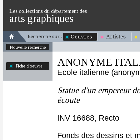
Les collections du département des
arts graphiques
Oeuvres
Artistes
Recherche sur :
Nouvelle recherche
ANONYME ITALIE
Fiche d'oeuvre
Ecole italienne (anony
Statue d'un empereur don
écoute
INV 16688, Recto
Fonds des dessins et m