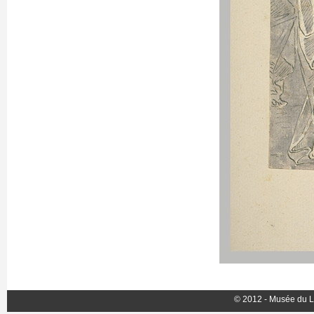
© 2012 - Musée du L