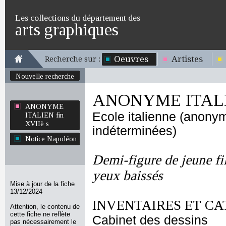
Les collections du département des
arts graphiques
Oeuvres
Artistes
Recherche sur :
Nouvelle recherche
ANONYME ITALIE
ANONYME
Ecole italienne (anony
ITALIEN fin
XVIIè s
indéterminées)
Notice Napoléon
Demi-figure de jeune fil
yeux baissés
Mise à jour de la fiche
13/12/2024
INVENTAIRES ET CA
Attention, le contenu de
cette fiche ne reflète
Cabinet des dessins
pas nécessairement le