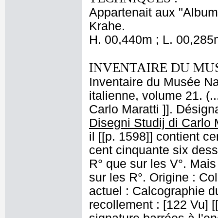
Appartenait aux "Albums
Krahe.
H. 00,440m ; L. 00,285
INVENTAIRE DU MU
Inventaire du Musée Na
italienne, volume 21. (
Carlo Maratti ]]. Désign
Disegni Studij di Carlo 
il [[p. 1598]] contient c
cent cinquante six dessi
R° que sur les V°. Mais 
sur les R°. Origine : Co
actuel : Calcographie 
recollement : [122 Vu] [