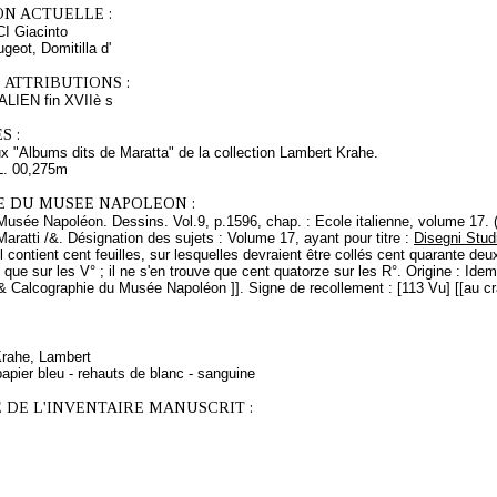
ON ACTUELLE :
 Giacinto
eot, Domitilla d'
 ATTRIBUTIONS :
IEN fin XVIIè s
S :
x "Albums dits de Maratta" de la collection Lambert Krahe.
L. 00,275m
E DU MUSEE NAPOLEON :
Musée Napoléon. Dessins. Vol.9, p.1596, chap. : Ecole italienne, volume 17. 
Maratti /&. Désignation des sujets : Volume 17, ayant pour titre :
Disegni Studi
il contient cent feuilles, sur lesquelles devraient être collés cent quarante de
° que sur les V° ; il ne s'en trouve que cent quatorze sur les R°. Origine : I
& Calcographie du Musée Napoléon ]]. Signe de recollement : [113 Vu] [[au crayo
Krahe, Lambert
apier bleu - rehauts de blanc - sanguine
 DE L'INVENTAIRE MANUSCRIT :