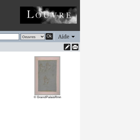
Aide
Ok
© GrandPalaisRmn