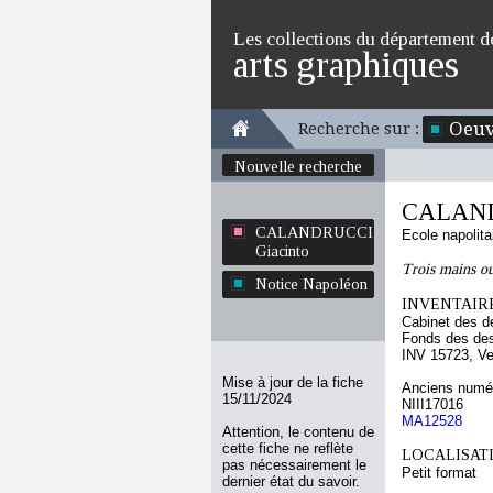
Les collections du département d
arts graphiques
Oeuv
Recherche sur :
Nouvelle recherche
CALAND
CALANDRUCCI
Ecole napolita
Giacinto
Trois mains ou
Notice Napoléon
INVENTAIRE
Cabinet des d
Fonds des des
INV 15723, Ve
Mise à jour de la fiche
Anciens numér
15/11/2024
NIII17016
MA12528
Attention, le contenu de
cette fiche ne reflète
LOCALISATI
pas nécessairement le
Petit format
dernier état du savoir.