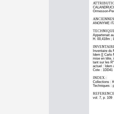
ATTRIBUTI
CALANDRUCCI
Ormesson-Peug
ANCIENNES
ANONYME ITAL
TECHNIQUE
Appartenait au
H. 00,418m ; 
INVENTAIR
Inventaire du 
Idem [[ Carlo 
mise en tête, 
tant sur les R
actuel : Idem 
Cote : 1DD41
INDEX :
Collections : 
Techniques : p
REFERENCE
vol. 7, p. 109