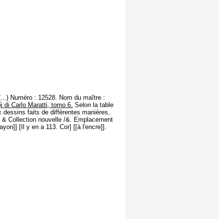
(...) Numéro : 12528. Nom du maître :
j di Carlo Maratti, tomo 6.
Selon la table
ux dessins faits de différentes manières,
dem & Collection nouvelle /&. Emplacement
n]] [Il y en a 113. Cor] [[à l'encre]].