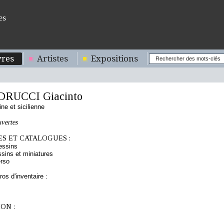
es
res
Artistes
Expositions
RUCCI Giacinto
ine et sicilienne
vertes
S ET CATALOGUES :
essins
sins et miniatures
rso
os d'inventaire :
ON :