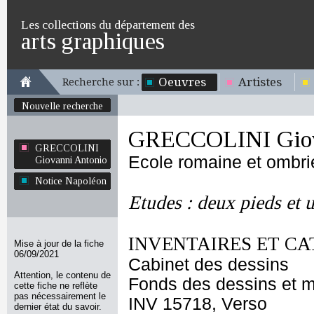
Les collections du département des
arts graphiques
Oeuvres
Artistes
Recherche sur :
Nouvelle recherche
GRECCOLINI Giov
GRECCOLINI
Ecole romaine et ombr
Giovanni Antonio
Notice Napoléon
Etudes : deux pieds et 
INVENTAIRES ET CA
Mise à jour de la fiche
06/09/2021
Cabinet des dessins
Attention, le contenu de
Fonds des dessins et m
cette fiche ne reflète
pas nécessairement le
INV 15718, Verso
dernier état du savoir.