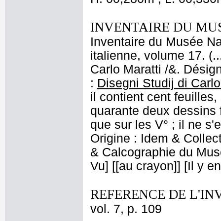
INVENTAIRE DU MU
Inventaire du Musée Na
italienne, volume 17. (
Carlo Maratti /&. Désign
:
Disegni Studij di Carlo
il contient cent feuilles
quarante deux dessins f
que sur les V° ; il ne s
Origine : Idem & Collec
& Calcographie du Musé
Vu] [[au crayon]] [Il y e
REFERENCE DE L'IN
vol. 7, p. 109