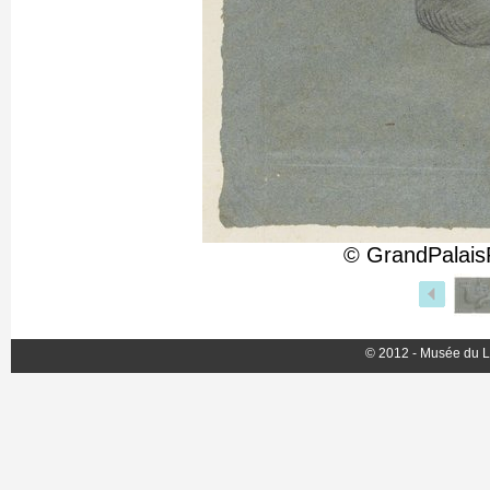
© GrandPalais
© 2012 - Musée du L