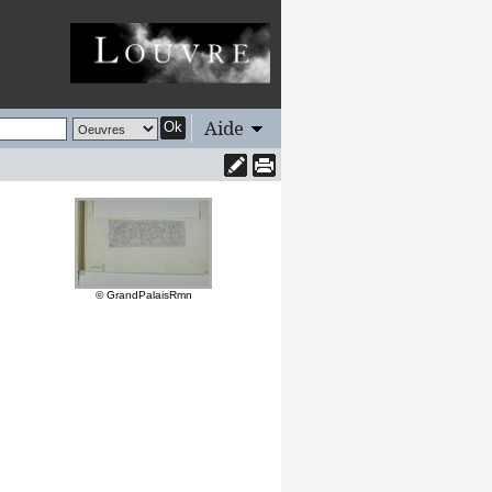
Aide
Ok
© GrandPalaisRmn