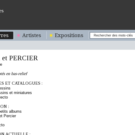
es
res
Artistes
Expositions
 et PERCIER
se
tés en bas-relief
S ET CATALOGUES :
essins
sins et miniatures
Recto
ON :
etits albums
t Percier
cto
ON ACTUELLE :