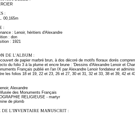
ERCIER
S :
L. 00,165m
 :
nance : Lenoir, héritiers d'Alexandre
tion : don
ition : 1921
N DE L'ALBUM :
ecouvert de papier marbré brun, à dos décoré de motifs floraux dorés comprena
recto du folio 3 à la plume et encre brune : 'Dessins d'Alexandre Lenoir et Char
uments Français publié en l'an IX par Alexandre Lenoir fondateur et administ
e les folios 18 et 19, 22 et 23, 26 et 27, 30 et 31, 32 et 33, 38 et 39, 42 et 43
Lenoir, Alexandre
, Musée des Monuments Français
NOGRAPHIE RELIGIEUSE - martyr
mine de plomb
 DE L'INVENTAIRE MANUSCRIT :