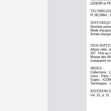
LENOIR et P
TECHNIQUE
H. 00,248m ; 
HISTORIQUE
Dernière prove
Mode d'acquisi
Année d'acquis
DESCRIPTIO
Album relié, r
257. Titre au 
Musée des Mon
manquants entr
INDEX :
Collections : 
Lieux : Paris
Sujets : ICO
Techniques : 
REFERENCE
vol. 21, p. 11