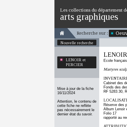
Les collections du département d
arts graphiques
Oeuv
Recherche sur :
Nouvelle recherche
LENOIR
LENOIR et
Ecole françai
PERCIER
Martyres sculp
INVENTAIRE
Cabinet des d
Fonds des des
Mise à jour de la fiche
RF 5283.30, 
16/11/2024
LOCALISATI
Attention, le contenu de
Réserve des p
cette fiche ne reflète
Album Lenoir e
pas nécessairement le
Folio 17
dernier état du savoir.
rapporté au re
ATTRIBUTI