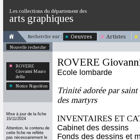
Les collections du département des
arts graphiques
Oeuvres
Artistes
Recherche sur :
Nouvelle recherche
ROVERE Giovanni 
ROVERE
Ecole lombarde
Giovanni Mauro
della
Notice Napoléon
Trinité adorée par saint
des martyrs
Mise à jour de la fiche
INVENTAIRES ET CA
15/11/2024
Cabinet des dessins
Attention, le contenu de
cette fiche ne reflète
Fonds des dessins et m
pas nécessairement le