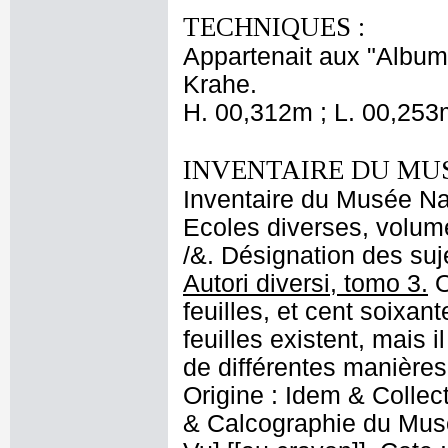
TECHNIQUES :
Appartenait aux "Albums
Krahe.
H. 00,312m ; L. 00,253
INVENTAIRE DU MU
Inventaire du Musée Nap
Ecoles diverses, volume
/&. Désignation des suje
Autori diversi, tomo 3.
O
feuilles, et cent soixan
feuilles existent, mais 
de différentes manières
Origine : Idem & Collec
& Calcographie du Musé