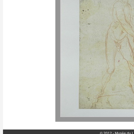
© 2012 - Musée du L