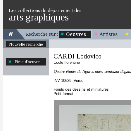
Les collections du département des
arts graphiques
Oeuvres
Artistes
Recherche sur :
Nouvelle recherche
CARDI Lodovico
Fiche d'oeuvre
Ecole florentine
Quatre études de figures nues, semblant dégain
INV 10629, Verso
Fonds des dessins et miniatures
Petit format