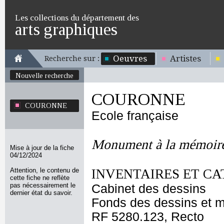
Les collections du département des
arts graphiques
Oeuvres
Artistes
Recherche sur :
Nouvelle recherche
COURONNE
COURONNE
Ecole française
Monument à la mémoire
Mise à jour de la fiche
04/12/2024
Attention, le contenu de
INVENTAIRES ET CA
cette fiche ne reflète
pas nécessairement le
Cabinet des dessins
dernier état du savoir.
Fonds des dessins et m
RF 5280.123, Recto