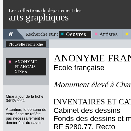
Les collections du département des
arts graphiques
Oeuvres
Artistes
Recherche sur :
Nouvelle recherche
ANONYME FRANC
ANONYME
Ecole française
FRANCAIS
XIXè s
Monument élevé à Char
Mise à jour de la fiche
INVENTAIRES ET CA
04/12/2024
Cabinet des dessins
Attention, le contenu de
cette fiche ne reflète
Fonds des dessins et m
pas nécessairement le
dernier état du savoir.
RF 5280.77, Recto