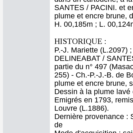
SANTES / PACINI. et enf
plume et encre brune, d
H. 00,185m ; L. 00,124
HISTORIQUE :
P.-J. Mariette (L.2097)
DELINEABAT / SANTES /
partie du n° 497 (Masac
255) - Ch.-P.-J.-B. de B
plume et encre brune, s
Dessin à la plume lavé 
Emigrés en 1793, remi
Louvre (L.1886).
Dernière provenance : S
de