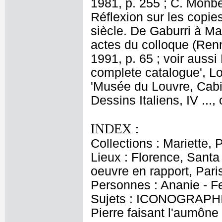
1981, p. 255 ; C. Monbe
Réflexion sur les copie
siècle. De Gaburri à Mar
actes du colloque (Ren
1991, p. 65 ; voir auss
complete catalogue', L
'Musée du Louvre, Cabi
Dessins Italiens, IV ..., 
INDEX :
Collections : Mariette, 
Lieux : Florence, Santa
oeuvre en rapport, Pari
Personnes : Ananie - F
Sujets : ICONOGRAPHIE
Pierre faisant l'aumône