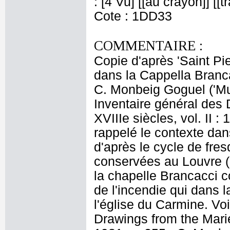
: [4 Vu] [[au crayon]] [[t
Cote : 1DD33
COMMENTAIRE :
Copie d'après 'Saint Pi
dans la Cappella Branc
C. Monbeig Goguel ('Mu
Inventaire général des 
XVIIIe siècles, vol. II 
rappelé le contexte dans
d'après le cycle de fre
conservées au Louvre (
la chapelle Brancacci co
de l'incendie qui dans l
l'église du Carmine. Vo
Drawings from the Mariet