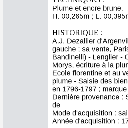
Plume et encre brune.
H. 00,265m ; L. 00,395
HISTORIQUE :
A.J. Dezallier d'Argenv
gauche ; sa vente, Paris
Bandinelli) - Lenglier -
Morys, écriture à la pl
Ecole florentine et au v
plume - Saisie des bi
en 1796-1797 ; marque 
Dernière provenance : S
de
Mode d'acquisition : sa
Année d'acquisition : 1