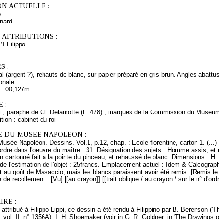
ON ACTUELLE :
o
nard
 ATTRIBUTIONS :
PI Filippo
S :
l (argent ?), rehauts de blanc, sur papier préparé en gris-brun. Angles abatt
onale
L. 00,127m
 :
i ; paraphe de Cl. Delamotte (L. 478) ; marques de la Commission du Museum 
tion : cabinet du roi
E DU MUSEE NAPOLEON :
Musée Napoléon. Dessins. Vol.1, p.12, chap. : Ecole florentine, carton 1. (...
rdre dans l'oeuvre du maître : 31. Désignation des sujets : Homme assis, et
n cartonné fait à la pointe du pinceau, et rehaussé de blanc. Dimensions : H. 
de l'estimation de l'objet : 25francs. Emplacement actuel : Idem & Calcograp
t au goût de Masaccio, mais les blancs paraissent avoir été remis. [Remis le 
e de recollement : [Vu] [[au crayon]] [[trait oblique / au crayon / sur le n° d'ord
RE :
ttribué à Filippo Lippi, ce dessin a été rendu à Filippino par B. Berenson ('Th
 vol. II, n° 1356A). I. H. Shoemaker (voir in G. R. Goldner, in 'The Drawings of 