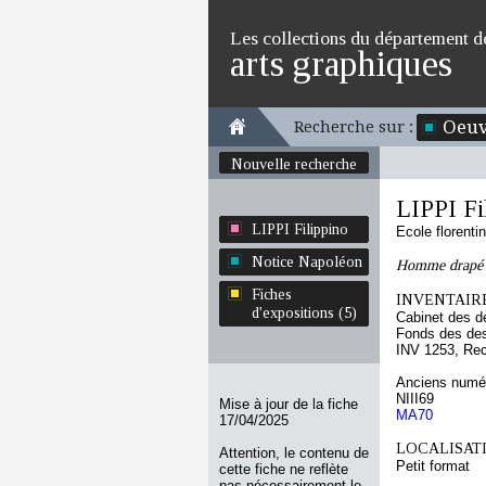
Les collections du département d
arts graphiques
Oeuv
Recherche sur :
Nouvelle recherche
LIPPI Fi
LIPPI Filippino
Ecole florenti
Notice Napoléon
Homme drapé as
Fiches
INVENTAIRE
d'expositions (5)
Cabinet des d
Fonds des des
INV 1253, Re
Anciens numér
NIII69
Mise à jour de la fiche
MA70
17/04/2025
LOCALISATI
Attention, le contenu de
Petit format
cette fiche ne reflète
pas nécessairement le