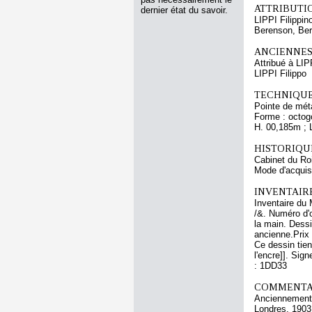
ATTRIBUTI
dernier état du savoir.
LIPPI Filippin
Berenson, Ber
ANCIENNES
Attribué à LIP
LIPPI Filippo
TECHNIQUE
Pointe de méta
Forme : octog
H. 00,185m ; 
HISTORIQUE
Cabinet du Ro
Mode d'acquisi
INVENTAIR
Inventaire du 
/&. Numéro d'o
la main. Dessi
ancienne.Prix 
Ce dessin tien
l'encre]]. Sign
: 1DD33
COMMENTAI
Anciennement a
Londres, 1903,