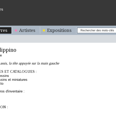
es
res
Artistes
Expositions
lippino
ne
sis, la tête appuyée sur la main gauche
S ET CATALOGUES :
essins
sins et miniatures
cto
os d'inventaire :
ON :