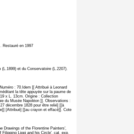
us. Restauré en 1997
(L.1899) et du Conservatoire (L.2207).
) Numéro : 70.Idem [[ Attribué à Leonard
 méditant la tête appuyée sur la paume de
19 x L. 13cm. Origine : Collection
hie du Musée Napoléon ]]. Observations :
27 décembre 1828 pour être relié] [[à
re]] [Attribué] [[au crayon et effacé]]. Cote
e Drawings of the Florentine Painters',
Filippino Lippi and his Circle', cat. exp.