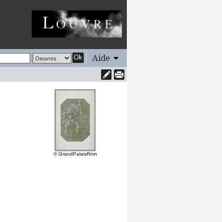
Aide
Ok
© GrandPalaisRmn