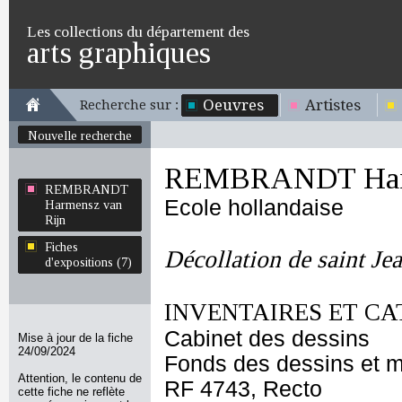
Les collections du département des
arts graphiques
Oeuvres
Artistes
Recherche sur :
Nouvelle recherche
REMBRANDT Harm
REMBRANDT
Ecole hollandaise
Harmensz van
Rijn
Fiches
Décollation de saint Je
d'expositions (7)
INVENTAIRES ET CA
Cabinet des dessins
Mise à jour de la fiche
24/09/2024
Fonds des dessins et m
Attention, le contenu de
RF 4743, Recto
cette fiche ne reflète