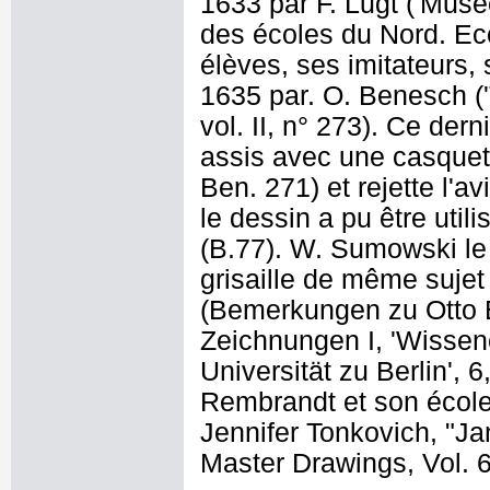
1633 par F. Lugt ('Musé
des écoles du Nord. Eco
élèves, ses imitateurs, 
1635 par. O. Benesch (
vol. II, n° 273). Ce de
assis avec une casquett
Ben. 271) et rejette l'a
le dessin a pu être utili
(B.77). W. Sumowski le 
grisaille de même sujet
(Bemerkungen zu Otto
Zeichnungen I, 'Wissenc
Universität zu Berlin', 6
Rembrandt et son école
Jennifer Tonkovich, "J
Master Drawings, Vol. 