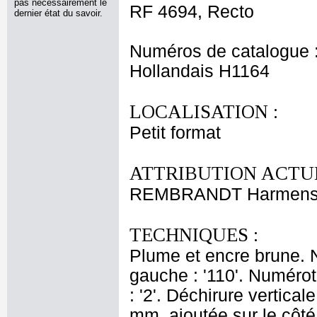
pas nécessairement le
RF 4694, Recto
dernier état du savoir.
Numéros de catalogue 
Hollandais H1164
LOCALISATION :
Petit format
ATTRIBUTION ACTUE
REMBRANDT Harmensz
TECHNIQUES :
Plume et encre brune. 
gauche : '110'. Numérot
: '2'. Déchirure vertica
mm, ajoutée sur le côt