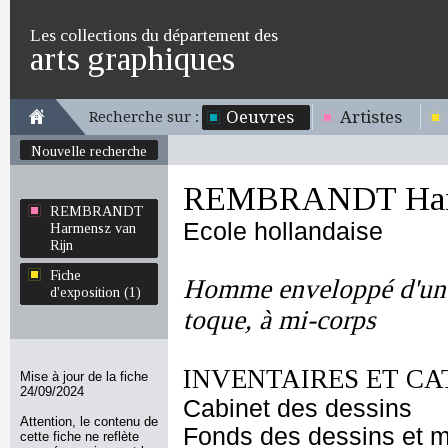
Les collections du département des
arts graphiques
Oeuvres
Artistes
Recherche sur :
Nouvelle recherche
REMBRANDT Harm
REMBRANDT
Ecole hollandaise
Harmensz van
Rijn
Fiche
Homme enveloppé d'un 
d'exposition (1)
toque, à mi-corps
INVENTAIRES ET CA
Mise à jour de la fiche
24/09/2024
Cabinet des dessins
Attention, le contenu de
Fonds des dessins et m
cette fiche ne reflète