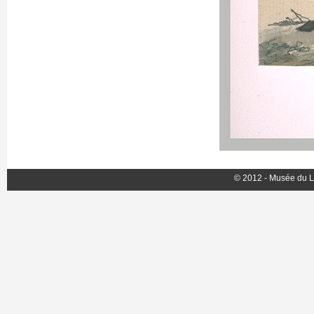
© 2012 - Musée du L