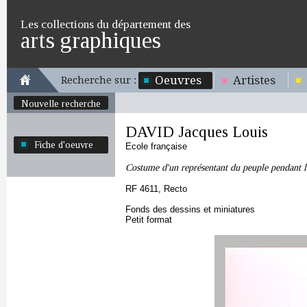
Les collections du département des
arts graphiques
Oeuvres
Artistes
Recherche sur :
Nouvelle recherche
DAVID Jacques Louis
Fiche d'oeuvre
Ecole française
Costume d'un représentant du peuple pendant 
RF 4611, Recto
Fonds des dessins et miniatures
Petit format