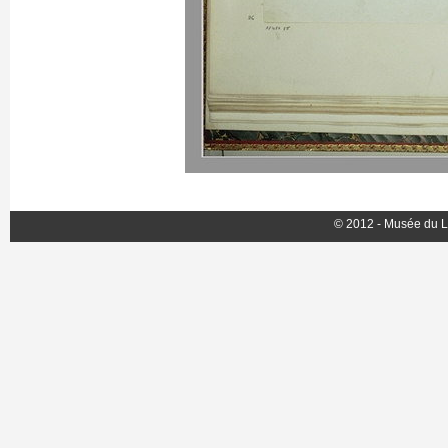
© 2012 - Musée du L