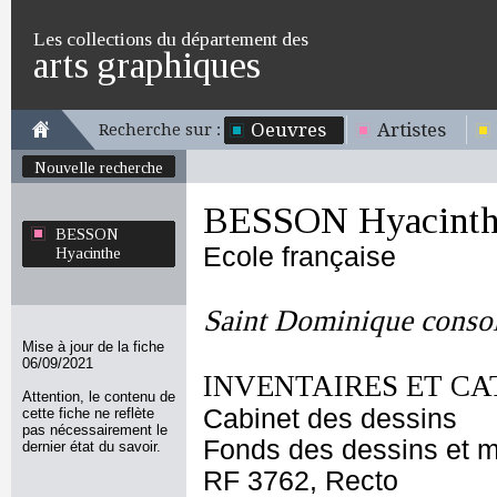
Les collections du département des
arts graphiques
Oeuvres
Artistes
Recherche sur :
Nouvelle recherche
BESSON Hyacinth
BESSON
Ecole française
Hyacinthe
Saint Dominique consol
Mise à jour de la fiche
06/09/2021
INVENTAIRES ET CA
Attention, le contenu de
Cabinet des dessins
cette fiche ne reflète
pas nécessairement le
Fonds des dessins et m
dernier état du savoir.
RF 3762, Recto