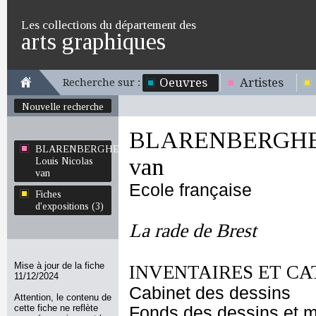
Les collections du département des
arts graphiques
Oeuvres
Artistes
Recherche sur :
Nouvelle recherche
BLARENBERGHE L
BLARENBERGHE
van
Louis Nicolas
van
Ecole française
Fiches
d'expositions (3)
La rade de Brest
Mise à jour de la fiche
INVENTAIRES ET CA
11/12/2024
Cabinet des dessins
Attention, le contenu de
cette fiche ne reflète
Fonds des dessins et m