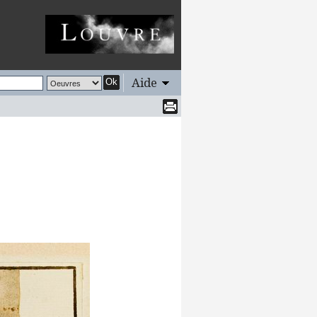
Aide
Ok