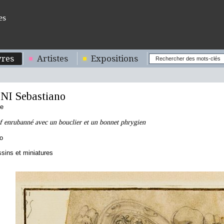
es
res
Artistes
Expositions
NI Sebastiano
ne
f enrubanné avec un bouclier et un bonnet phrygien
o
sins et miniatures