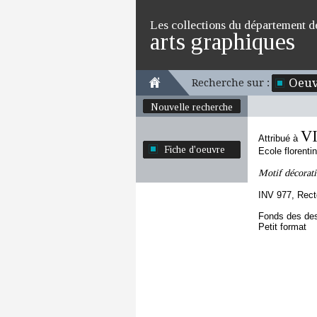
Les collections du département d
arts graphiques
Oeuv
Recherche sur :
Nouvelle recherche
VI
Attribué à
Fiche d'oeuvre
Ecole florenti
Motif décorati
INV 977, Rect
Fonds des des
Petit format