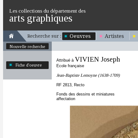
Les collections du département des
arts graphiques
Oeuvres
Artistes
Recherche sur :
Nouvelle recherche
VIVIEN Joseph
Attribué à
Fiche d'oeuvre
Ecole française
Jean-Baptiste Lemoyne (1638-1709)
RF 2813, Recto
Fonds des dessins et miniatures
affectation