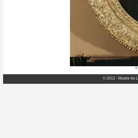
©
© 2012 - Musée du L