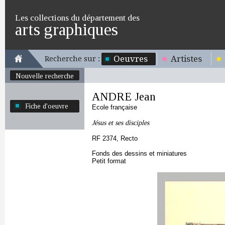
Les collections du département des
arts graphiques
Oeuvres
Artistes
Recherche sur :
Nouvelle recherche
ANDRE Jean
Fiche d'oeuvre
Ecole française
Jésus et ses disciples
RF 2374, Recto
Fonds des dessins et miniatures
Petit format