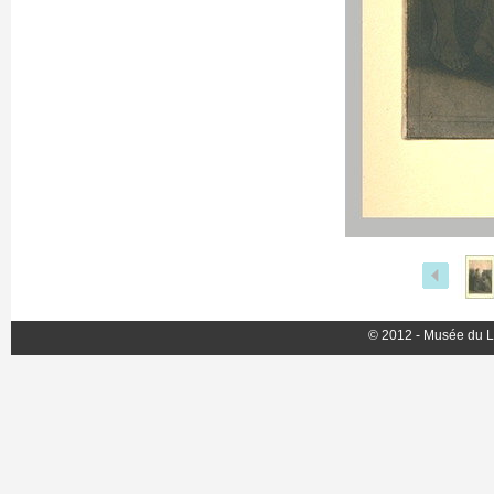
© 2012 - Musée du L